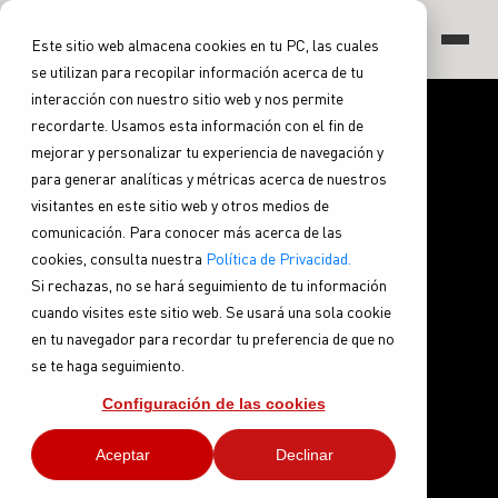
Este sitio web almacena cookies en tu PC, las cuales
se utilizan para recopilar información acerca de tu
TIGGO
interacción con nuestro sitio web y nos permite
recordarte. Usamos esta información con el fin de
mejorar y personalizar tu experiencia de navegación y
para generar analíticas y métricas acerca de nuestros
visitantes en este sitio web y otros medios de
ARRIZO
comunicación. Para conocer más acerca de las
cookies, consulta nuestra
Política de Privacidad.
TIGGO 8 PRO
Si rechazas, no se hará seguimiento de tu información
TIGGO 7 PRO MAX
CHERY EV
cuando visites este sitio web. Se usará una sola cookie
TIGGO 4 PRO
TIGGO 2 PRO MAX
en tu navegador para recordar tu preferencia de que no
ARRIZO 5 PRO MAX
se te haga seguimiento.
CSH
Configuración de las cookies
EQ7
Aceptar
Declinar