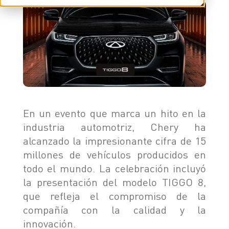
TIGGO 8 PHEV "CSH"
TIGGO 9 PHEV "CSH"
NOTICIAS
HIMLA 4X2
HIMLA 4X4
CONTACTO
NOTICIAS
BLOG
En un evento que marca un hito en la
SOBRE CHERY
industria automotriz, Chery ha
CONCESIONARIOS
alcanzado la impresionante cifra de 15
TEST DRIVE
POSVENTA
COTIZADOR
millones de vehículos producidos en
TESTIMONIALES
todo el mundo. La celebración incluyó
la presentación del modelo TIGGO 8,
que refleja el compromiso de la
compañía con la calidad y la
innovación.
POSVENTA
CAMPAÑA DE