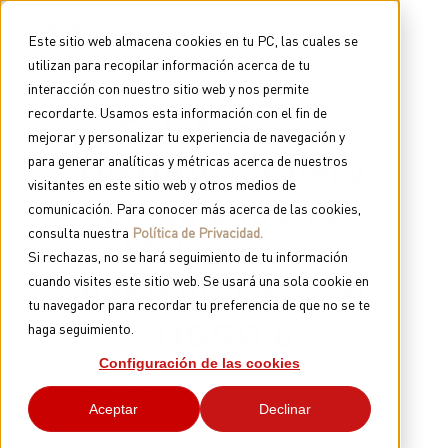
Este sitio web almacena cookies en tu PC, las cuales se
utilizan para recopilar información acerca de tu
TIGGO
interacción con nuestro sitio web y nos permite
Marca
recordarte. Usamos esta información con el fin de
Celebración
mejorar y personalizar tu experiencia de navegación y
para generar analíticas y métricas acerca de nuestros
Histórica: Chery
visitantes en este sitio web y otros medios de
ARRIZO
Llega a los 15
comunicación. Para conocer más acerca de las cookies,
TIGGO 8 PRO
consulta nuestra
Política de Privacidad.
TIGGO 7 PRO MAX
Millones de
CHERY EV
TIGGO 4 PRO
Si rechazas, no se hará seguimiento de tu información
TIGGO 2 PRO MAX
cuando visites este sitio web. Se usará una sola cookie en
Vehículos con el
ARRIZO 5 PRO MAX
tu navegador para recordar tu preferencia de que no se te
CSH
TIGGO 8
haga seguimiento.
EQ7
Configuración de las cookies
Chery Ecuador
1 min de
Oct 22, 2024,
lectura
Aceptar
Declinar
1:57:13 PM
HIMLA
TIGGO 7 PHEV "CSH"