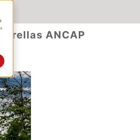
s
ca
Estrellas ANCAP