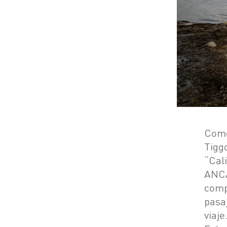
Como
Tigg
“Cal
ANCA
comp
pasa
viaje