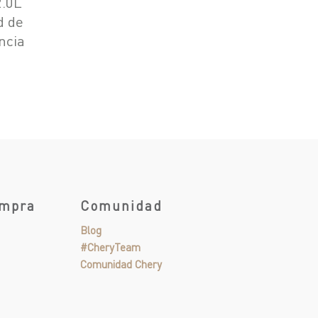
2.0L
d de
ncia
ompra
Comunidad
Blog
#CheryTeam
Comunidad Chery