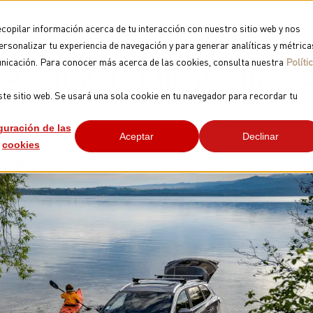
ERY
POSVENTA
ecopilar información acerca de tu interacción con nuestro sitio web y nos
rsonalizar tu experiencia de navegación y para generar analíticas y métrica
municación. Para conocer más acerca de las cookies, consulta nuestra
Políti
 Australia obtiene Cinco 
ste sitio web. Se usará una sola cookie en tu navegador para recordar tu
Chery Ecuador
Oct 22, 2024, 11:05:30 AM
guración de las
Aceptar
Declinar
cookies