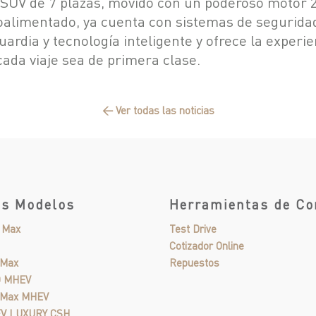
 SUV de 7 plazas, movido con un poderoso motor 
oalimentado, ya
cuenta con sistemas de segurida
uardia y tecnología inteligente y ofrece la
experie
cada viaje sea de primera clase.
← Ver todas las noticias
os Modelos
Herramientas de C
o Max
Test Drive
Cotizador Online
 Max
Repuestos
O MHEV
o Max MHEV
EV LUXURY CSH